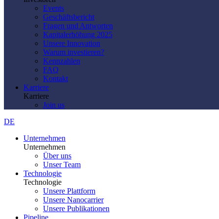
Events
Geschäftsbericht
Fragen und Antworten
Kapitalerhöhung 2025
Unsere Innovation
Warum investieren?
Kennzahlen
FAQ
Kontakt
Karriere
Karriere
Join us
DE
Unternehmen
Unternehmen
Über uns
Unser Team
Technologie
Technologie
Unsere Plattform
Unsere Nanocarrier
Unsere Publikationen
Pipeline