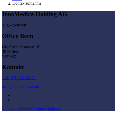
Kontaktaufnahme
InnoMedica Holding AG
Zug – Schweiz
Office Bern
Gesellschaftsstrasse 16
3012 Bern
Schweiz
Kontakt
+41 (0)31 311 04 27
info@innomedica.com
Impressum & Datenschutzerklärung